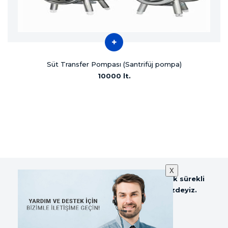
Süt Transfer Pompası (Santrifüj pompa)
10000 lt.
X
Sezer Tarım ve Sağım Teknolojileri olarak sürekli
güncellenen web sitemiz ile hizmetinizdeyiz.