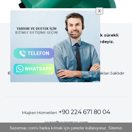
Şamandıralı Plastik Suluk
X
Sezer Tarım ve Sağım Teknolojileri olarak sürekli
güncellenen web sitemiz ile hizmetinizdeyiz.
©2018 Sezer Tarım ve Sağım Teknolojileri Tüm Hakları Saklıdır
+90 224 671 80 04
Müşteri Hizmetleri :
sezer@sezermac.com
Sezermac.com'u harika kılmak için çerezler kullanıyoruz. Sitemizi