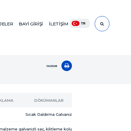
TR
JELER
BAYİ GİRİŞİ
İLETİŞİM
ARA
YAZDIR
IKLAMA
DÖKÜMANLAR
Sıcak Daldırma Galvaniz
malzeme galvanizli saç, kilitleme kolu