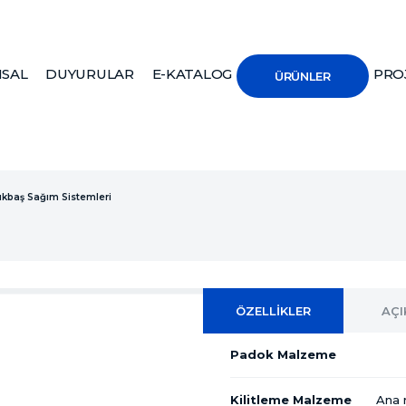
SAL
DUYURULAR
E-KATALOG
PRO
ÜRÜNLER
kbaş Sağım Sistemleri
ÖZELLİKLER
AÇ
Padok Malzeme
Kilitleme Malzeme
Ana 